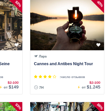
92%
40%
Лара
 Seine
Cannes and Antibes Night Tour
ов
:число отзывов
$2.100
$2.100
$149
$1.245
от
от
7H
93%
86%