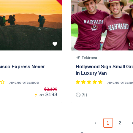
Tekirova
cisco Express Never
Hollywood Sign Small Gr
in Luxury Van
:число отзывов
:число отзыв
$2.100
$193
от
7H
‹
2
›
1