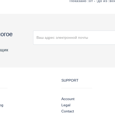
Показано :от - :до из :в
огое
ящик
SUPPORT
Account
og
Legal
Contact