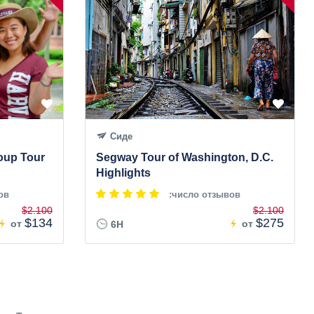
Сиде
oup Tour
Segway Tour of Washington, D.C.
Highlights
ов
:число отзывов
$2.100
$2.100
$134
$275
от
от
6H