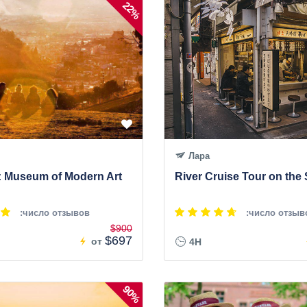
22%
Лара
: Museum of Modern Art
River Cruise Tour on the
:число отзывов
:число отзыв
$900
$697
от
4H
90%