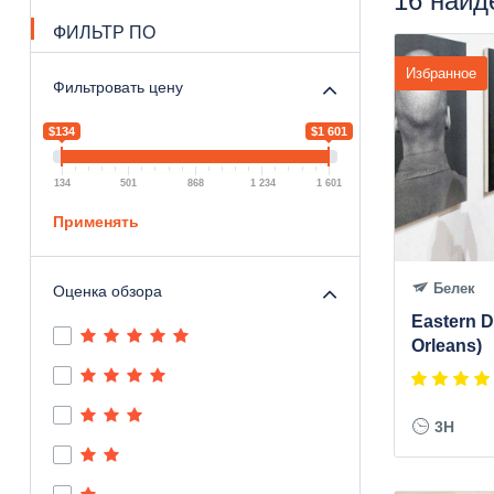
16 найд
ФИЛЬТР ПО
Избранное
Фильтровать цену
$134
$1 601
134
501
868
1 234
1 601
Применять
Белек
Оценка обзора
Eastern D
Orleans)
3H