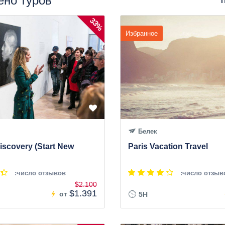
ено туров
П
33%
Избранное
Белек
iscovery (Start New
Paris Vacation Travel
:число отзывов
:число отзыв
$2.100
$1.391
от
5H