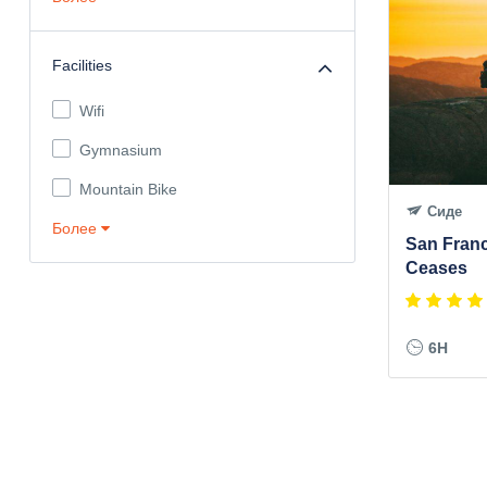
Facilities
Wifi
Gymnasium
Mountain Bike
Сиде
Более
San Fran
Ceases
6H