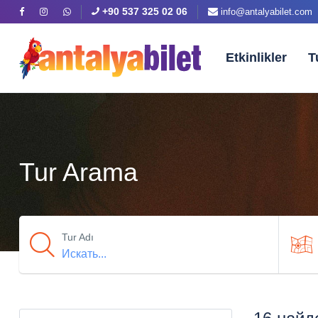
+90 537 325 02 06
info@antalyabilet.com
Etkinlikler
T
Tur Arama
Tur Adı