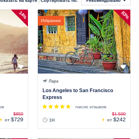
оказать на карте
Рекомендовано
Сортировать по:
14%
83%
Избранное
Лара
Los Angeles to San Francisco
Express
ов
:число отзывов
$850
$1.500
$729
$242
от
от
1H