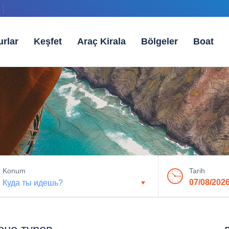
urlar
Keşfet
Araç Kirala
Bölgeler
Boat
Konum
Tarih
07/08/202