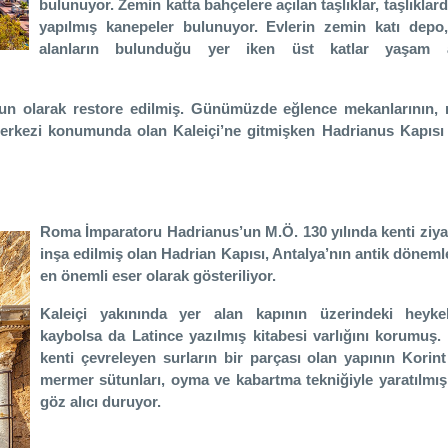
bulunuyor. Zemin katta bahçelere açılan taşlıklar, taşlıklar
yapılmış kanepeler bulunuyor. Evlerin zemin katı depo
alanların bulunduğu yer iken üst katlar yaşam a
gun olarak restore edilmiş. Günümüzde eğlence mekanlarının, r
merkezi konumunda olan Kaleiçi’ne gitmişken Hadrianus Kapısı 
Roma İmparatoru Hadrianus’un M.Ö. 130 yılında kenti ziyar
inşa edilmiş olan Hadrian Kapısı, Antalya’nın antik döneml
en önemli eser olarak gösteriliyor.
Kaleiçi yakınında yer alan kapının üzerindeki heyke
kaybolsa da Latince yazılmış kitabesi varlığını korumuş.
kenti çevreleyen surların bir parçası olan yapının Korin
mermer sütunları, oyma ve kabartma tekniğiyle yaratılmış 
göz alıcı duruyor.