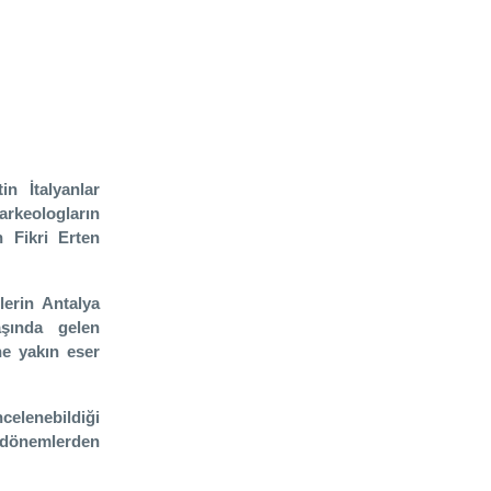
in İtalyanlar
arkeologların
n Fikri Erten
lerin Antalya
aşında gelen
ne yakın eser
celenebildiği
 dönemlerden