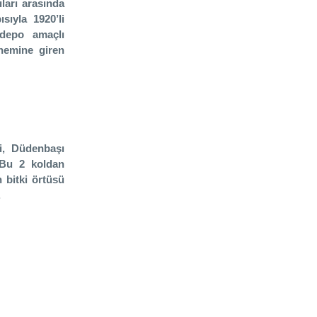
ları arasında
sıyla 1920’li
 depo amaçlı
önemine giren
i, Düdenbaşı
. Bu 2 koldan
 bitki örtüsü
.