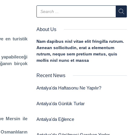
About Us
e en turistik
Nam dapibus nisl vitae elit fringilla rutrum.
Aenean sollicitudin, erat a elementum
rutrum, neque sem pretium metus, quis
l yapabileceği
mollis nisl nunc et massa
oğanın birçok
Recent News
Antalya'da Haftasonu Ne Yapılır?
Antalya'da Günlük Turlar
e Mersin ile
Antalya'da Eğlence
e Osmanlıların
Antalya'da Görülmesi Gereken Yerler