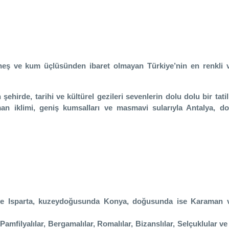
güneş ve kum üçlüsünden ibaret olmayan Türkiye’nin en renkli v
hirde, tarihi ve kültürel gezileri sevenlerin dolu dolu bir tati
ıman iklimi, geniş kumsalları ve masmavi sularıyla Antalya, d
ve Isparta, kuzeydoğusunda Konya, doğusunda ise Karaman v
, Pamfilyalılar, Bergamalılar, Romalılar, Bizanslılar, Selçuklular v