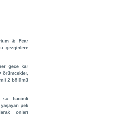
arium & Fear
nu gezginlere
her gece kar
v örümcekler,
imli 2 bölümü
e su hacimli
a yaşayan pek
larak onları