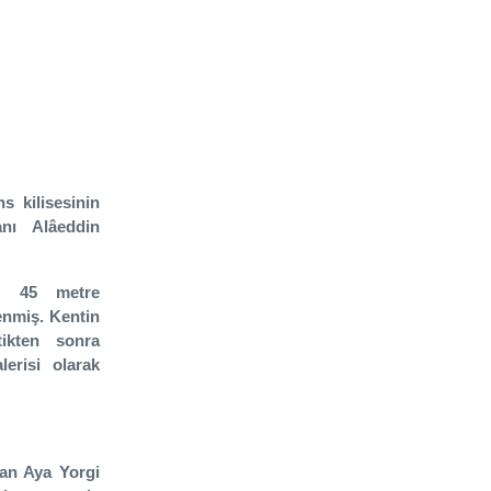
s kilisesinin
anı Alâeddin
en 45 metre
lenmiş. Kentin
ikten sonra
erisi olarak
lan Aya Yorgi