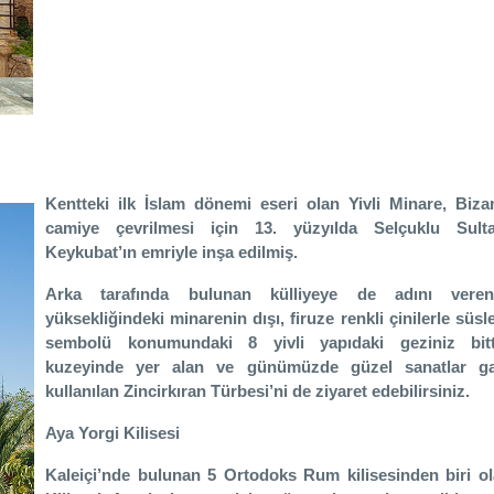
Kentteki ilk İslam dönemi eseri olan Yivli Minare, Bizan
camiye çevrilmesi için 13. yüzyılda Selçuklu Sult
Keykubat’ın emriyle inşa edilmiş.
Arka tarafında bulunan külliyeye de adını ver
yüksekliğindeki minarenin dışı, firuze renkli çinilerle süs
sembolü konumundaki 8 yivli yapıdaki geziniz bitt
kuzeyinde yer alan ve günümüzde güzel sanatlar gal
kullanılan Zincirkıran Türbesi’ni de ziyaret edebilirsiniz.
Aya Yorgi Kilisesi
Kaleiçi’nde bulunan 5 Ortodoks Rum kilisesinden biri o