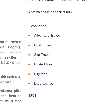
Antalya'da Ne Yapabilirsiniz?
Categories
Adventure Travel
leiçi, şehrin
Ecotourism
ölge. Geçmişi
vler, sadece
Sea Travel
şekillerini,
 de büyük önem
Hosted Tour
City trips
 döneminden
anıyor.
Escorted Tour
umlarına göre
Tags
ephesi hem de
katında cumba