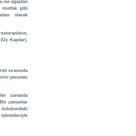
da ise ağaçtan
, mutfak gibi
lanı olarak
estoranların,
(Üç Kapılar),
eti sırasında
erini yansıtan
ller zamanla
 Bir zamanlar
t üslubundaki
işlemeleriyle