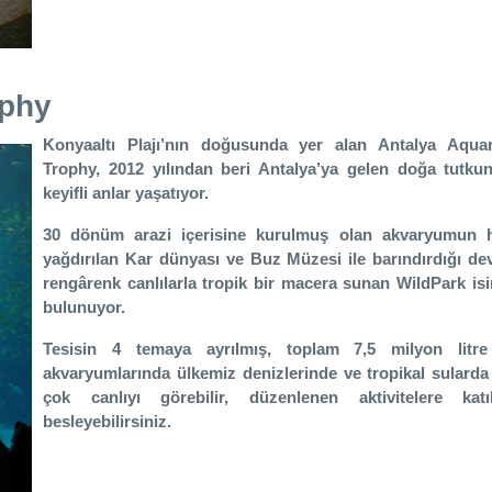
ophy
Konyaaltı Plajı’nın doğusunda yer alan Antalya Aqu
Trophy, 2012 yılından beri Antalya’ya gelen doğa tutku
keyifli anlar yaşatıyor.
30 dönüm arazi içerisine kurulmuş olan akvaryumun 
yağdırılan Kar dünyası ve Buz Müzesi ile barındırdığı de
rengârenk canlılarla tropik bir macera sunan WildPark is
bulunuyor.
Tesisin 4 temaya ayrılmış, toplam 7,5 milyon litr
akvaryumlarında ülkemiz denizlerinde ve tropikal sulard
çok canlıyı görebilir, düzenlenen aktivitelere katı
besleyebilirsiniz.