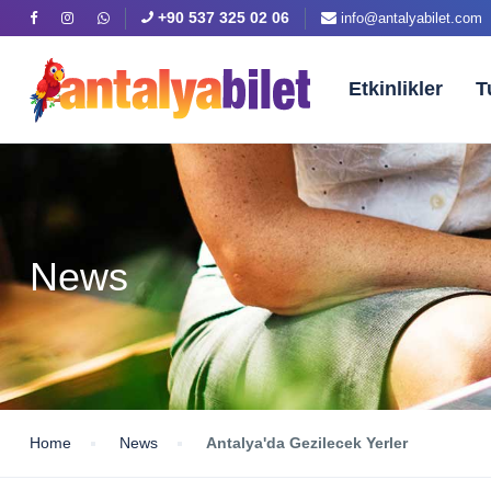
+90 537 325 02 06
info@antalyabilet.com
Etkinlikler
T
News
Home
News
Antalya'da Gezilecek Yerler